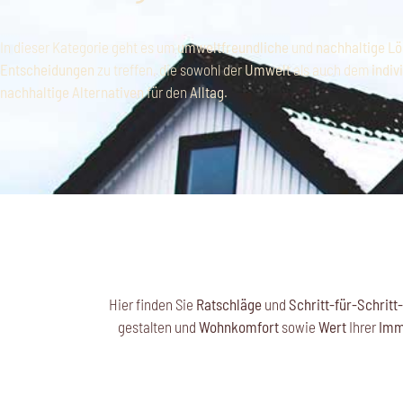
In dieser Kategorie geht es um
umweltfreundliche
und
nachhaltige
Lö
Entscheidungen
zu treffen, die sowohl der
Umwelt
als auch dem
indiv
nachhaltige
Alternativen
für den
Alltag
.
Hier finden Sie
Ratschläge
und
Schritt-für-Schritt
gestalten und
Wohnkomfort
sowie
Wert
Ihrer
Imm