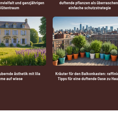
vielfalt und ganzjährigen
duftende pflanzen als überrasche
blütentraum
einfache schutzstrategie
bernde ästhetik mit lila
Kräuter für den Balkonkasten: raffini
ume auf wiese
Tipps für eine duftende Oase zu Ha