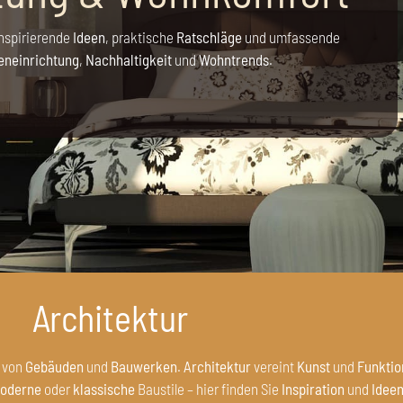
inspirierende
Ideen
, praktische
Ratschläge
und umfassende
eneinrichtung
,
Nachhaltigkeit
und
Wohntrends
.
Architektur
von
Gebäuden
und
Bauwerken
.
Architektur
vereint
Kunst
und
Funktio
oderne
oder
klassische
Baustile – hier finden Sie
Inspiration
und
Idee