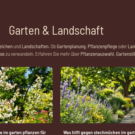
Garten & Landschaft
eichen
und
Landschaften
. Ob
Gartenplanung
,
Pflanzenpflege
oder
Lan
se
zu verwandeln. Erfahren Sie mehr über
Pflanzenauswahl
,
Gartensti
 im garten pflanzen für
Was hilft gegen stechmücken im gart