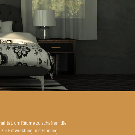
nalität
, um
Räume
zu schaffen, die
n
zur
Entwicklung
und
Planung