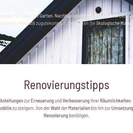
sungen
für
Haus
und
Garten
.
Nachhaltigkeit
bedeutet,
Ressourcen
zu
iduellen Lebensstil
zugutekommen. Entdecken Sie
ökologische Materi
Renovierungstipps
-Anleitungen
zur
Erneuerung
und
Verbesserung
Ihrer
Räumlichkeiten
.
obilie
zu steigern. Von der
Wahl
der
Materialien
bis hin zur
Umsetzun
Renovierung
benötigen.