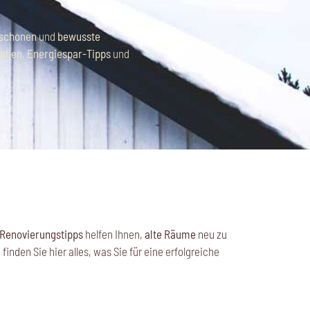
schonen
und
bewusste
alien
,
Energiespar-Tipps
und
Renovierungstipps
helfen Ihnen,
alte Räume
neu zu
g
finden Sie hier alles, was Sie für eine erfolgreiche