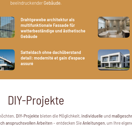
beeindruckender
Gebäude
.
Drahtgewebe architektur als
multifunktionale Fassade für
wetterbeständige und ästhetische
Gebäude
Satteldach ohne dachüberstand
detail: modernité et gain d’espace
assuré
DIY-Projekte
möchten.
DIY-Projekte
bieten die Möglichkeit,
individuelle
und
maßgeschn
ch anspruchsvollen Arbeiten
– entdecken Sie
Anleitungen
, um Ihre eige