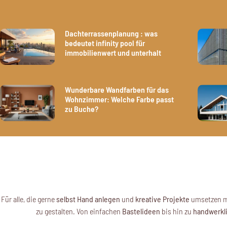
Dachterrassenplanung : was
bedeutet infinity pool für
immobilienwert und unterhalt
Wunderbare Wandfarben für das
Wohnzimmer: Welche Farbe passt
zu Buche?
Für alle, die gerne
selbst Hand anlegen
und
kreative Projekte
umsetzen 
zu gestalten. Von einfachen
Bastelideen
bis hin zu
handwerkli