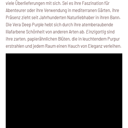
viele Überlieferungen mit sich. Sei es ihre Faszination für
Abenteurer oder ihre Verwendung in mediterranen Gärten, ihre
Präsenz zieht seit Jahrhunderten Naturliebhaber in ihren Bann.
Die Vera Deep Purple hebt sich durch ihre atemberaubende
lilafarbene Schönheit von anderen Arten ab.
Einzigartig
sind
ihre zarten, papierähnlichen Blüten, die in leuchtendem Purpur
erstrahlen und jedem Raum einen Hauch von Eleganz verleihen.